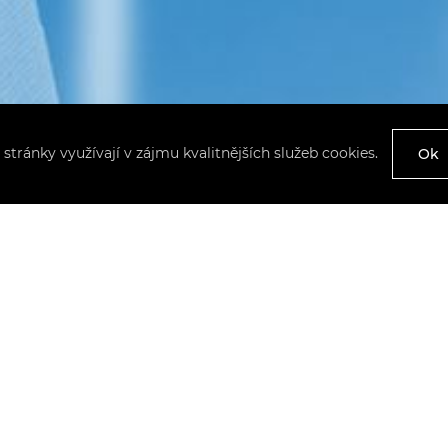
 stránky využívají v zájmu kvalitnějších služeb cookies.
Ok