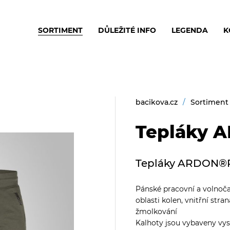
SORTIMENT
DŮLEŽITÉ INFO
LEGENDA
K
bacikova.cz
Sortiment
Tepláky 
Tepláky ARDON®
Pánské pracovní a volnoč
oblasti kolen, vnitřní str
žmolkování
Kalhoty jsou vybaveny vy