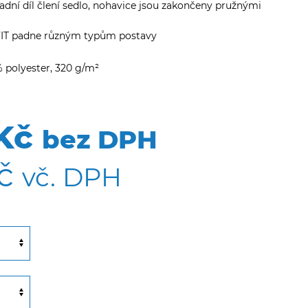
ní díl člení sedlo, nohavice jsou zakončeny pružnými
FIT padne různým typům postavy
% polyester, 320 g/m²
Kč
bez DPH
č
vč. DPH