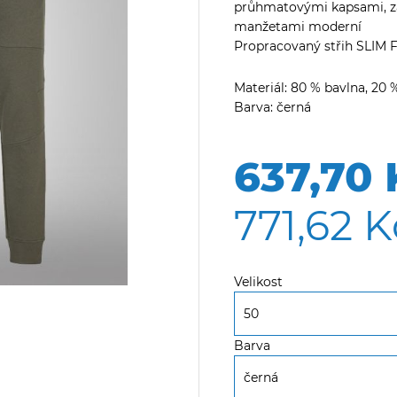
průhmatovými kapsami, zad
manžetami moderní
Propracovaný střih SLIM 
Materiál: 80 % bavlna, 20 
Barva: černá
637,70 
771,62 K
Velikost
Barva